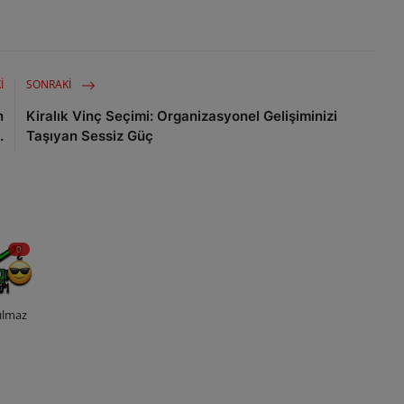
I
SONRAKI
n
Kiralık Vinç Seçimi: Organizasyonel Gelişiminizi
.
Taşıyan Sessiz Güç
0
ılmaz