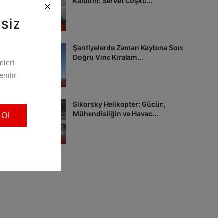
Kaldırın: Servet Coşku...
 SIZ
Şantiyelerde Zaman Kaybına Son:
Doğru Vinç Kiralam...
mleri
enilir
Sikorsky Helikopter: Gücün,
Mühendisliğin ve Havac...
 Ol