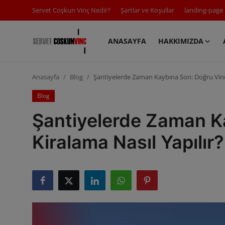
Servet Coşkun Vinç Nedir?
Şartlar ve Koşullar
landing-page
ANASAYFA
HAKKIMIZDA
Anasayfa
Anasayfa
Blog
Şantiyelerde Zaman Kaybına Son: Doğru Vinç 
Servet Coşkun Vinç Nedir?
Blog
Şartlar ve Koşullar
Şantiyelerde Zaman K
landing-page
Kiralama Nasıl Yapılır?
Hakkımızda
Araç Parkuru
Gizlilik Politikası
Galeri