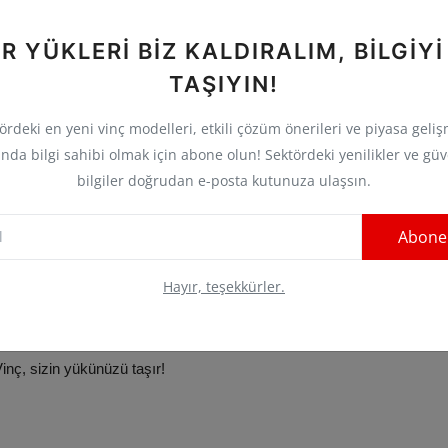
akımlardan geçmiş, belgeli ve sektörel tecrübeye sahip
R YÜKLERI BIZ KALDIRALIM, BILGIYI
TAŞIYIN!
rk vinç parkuru kalitesi, teslimat hızı ve müşteri desteğiyle
ördeki en yeni vinç modelleri, etkili çözüm önerileri ve piyasa geliş
nda bilgi sahibi olmak için abone olun! Sektördeki yenilikler ve güv
bilgiler doğrudan e-posta kutunuza ulaşsın.
lir. Çünkü gecikmeler ya da arızalar, tüm inşaat sürecini sekteye
Abone
nelce yapmak istiyorsanız, doğru ekipman, zamanında teslimat
Hayır, teşekkürler.
nç, sizin yükünüzü taşır!