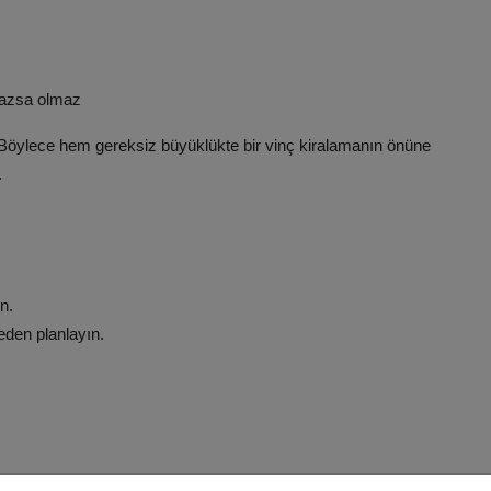
lmazsa olmaz
n. Böylece hem gereksiz büyüklükte bir vinç kiralamanın önüne
.
n.
eden planlayın.