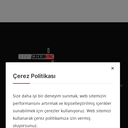
Güç Bizim İşimiz, Güvenlik Sizin Hakkınız! 1984’ten
Çerez Politikası
bu yana, ileri teknolojiye sahip araç filomuz ve
deneyimli ekibimizle en zorlu kaldırma çözümlerinde
yanınızdayız. Ağır yükleri güvenle taşır, projelerinizi
Size daha iyi bir deneyim sunmak, web sitemizin
yükseltiriz. Müşteri memnuniyeti ve çevreye
performansını artırmak ve kişiselleştirilmiş içerikler
duyarlılığı ilke edinerek, her yükü güvenle
sunabilmek için çerezler kullanıyoruz. Web sitemizi
omuzluyoruz!
kullanarak çerez politikamıza izin vermiş
oluyorsunuz.