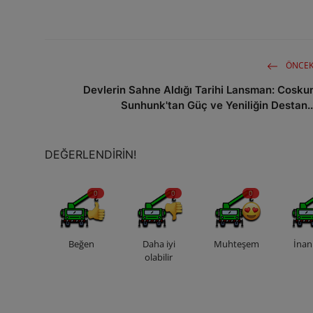
ÖNCEK
Devlerin Sahne Aldığı Tarihi Lansman: Cosku
Sunhunk'tan Güç ve Yeniliğin Destan..
DEĞERLENDIRIN!
0
0
0
Beğen
Daha iyi
Muhteşem
İnan
olabilir