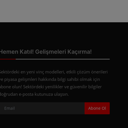
Hemen Katıl! Gelişmeleri Kaçırma!
Sektördeki en yeni vinç modelleri, etkili çözüm önerileri
ve piyasa gelişmleri hakkında bilgi sahibi olmak için
abone olun! Sektördeki yenilikler ve güvenilir bilgiler
doğrudan e-posta kutunuza ulaşsın.
Abone Ol