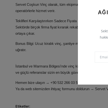
Servet Coşkun Vinç olarak, tüm ekipmanlarımız periyodik b
operatörlerle hizmet verir.
AĞI
Teklifleri Karşılaştırırken Sadece Fiyata Bakmayın
Sektörde birçok firma fiyat kırarak rekabet eder. Ama asıl fa
Sekt
ortaya çıkar.
hakkı
Bonus Bilgi: Ucuz kiralık vinç, şantiye maliyetini katlayabi
uğratır.
İstanbul ve Marmara Bölgesi'nde vinç kiralamayı profesyo
ve güçlü referanslar sizin en büyük güvencenizdir.
Hemen bize ulaşın → +90 532 266 03 57
Ya da web sitemizden ihtiyaç formunu doldurun → Servet Vi
Etiketler: